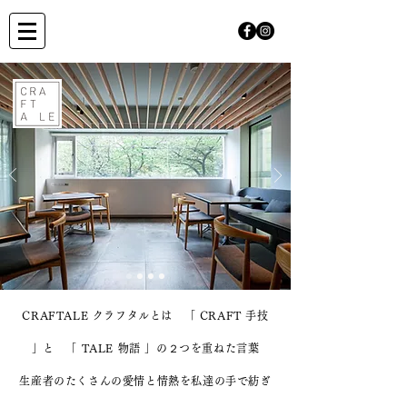
CRAFTALE クラフタルとは 「 CRAFT 手技
」と 「 TALE 物語 」の２つを重ねた言葉
生産者のたくさんの愛情と情熱を私達の手で紡ぎ