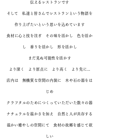
伝えるレストランです
​そして 私達と皆さんでレストランという物語を
作り上げたいという思いを込めています
食材に心と技を注ぎ その味を活かし 色を活か
し 香りを活かし 形を活かし
まだ見ぬ可能性を活かす
​より深く より原点に より高く より先に...
店内は 無機質な空間の内装に 木や石の器をは
じめ
クラフタルのためにつくっていただいた数々の器
ナチュラルな温かさを加え 自然と人が共存する
​温かい癒やしの空間にて 食材の故郷を感じて欲
しい