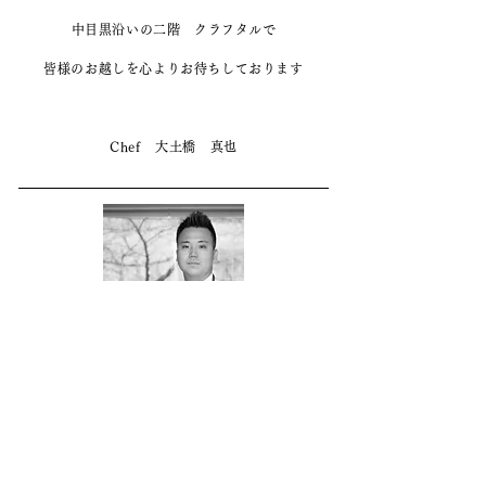
中目黒沿いの二階 クラフタルで
皆様のお越しを心よりお待ちしております
Chef 大土橋 真也
chef
大 土 橋 真 也 Shinya Otsuchihashi
1984年生まれ
2004年 辻調理師専門学校フランス校卒業
フランス料理店 ジョージアンクラブ(東京)、
ジョエルロ