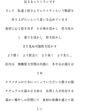
伝えるレストランです
​そして 私達と皆さんでレストランという物語を
作り上げたいという思いを込めています
食材に心と技を注ぎ その味を活かし 色を活か
し 香りを活かし 形を活かし
まだ見ぬ可能性を活かす
​より深く より原点に より高く より先に...
店内は 無機質な空間の内装に 木や石の器をは
じめ
クラフタルのためにつくっていただいた数々の器
ナチュラルな温かさを加え 自然と人が共存する
​温かい癒やしの空間にて 食材の故郷を感じて欲
しい