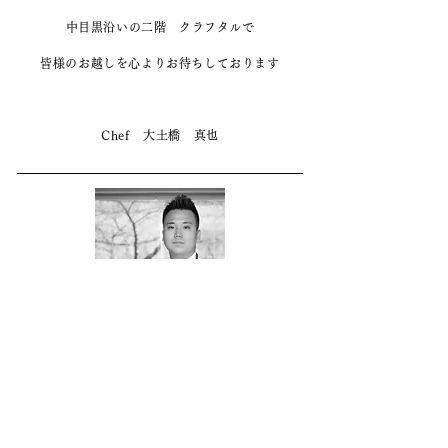
中目黒沿いの二階 クラフタルで
皆様のお越しを心よりお待ちしております
Chef 大土橋 真也
chef
大 土 橋 真 也 Shinya Otsuchihashi
1984年生まれ
2004年 辻調理師専門学校フランス校卒業
フランス料理店 ジョージアンクラブ(東京)、
ジョエルロ