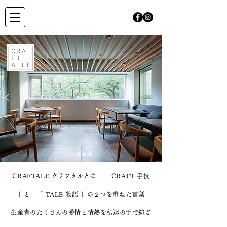
CRAFTALE クラフタルとは 「 CRAFT 手技
」と 「 TALE 物語 」の２つを重ねた言葉
生産者のたくさんの愛情と情熱を私達の手で紡ぎ