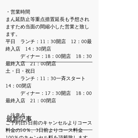
・営業時間
まん延防止等重点措置延長も予想され
ますため当面の間縮小した営業と致し
ます。
平日　ランチ：11：30開店　12：00最
終入店　14：30閉店
　　　ディナー：18：00開店　18：30
最終入店　21：00閉店
土・日・祝日
　　　ランチ：11：30一斉スタート　
14：00閉店
　　　ディナー：17：30開店　18：00
最終入店　21：00閉店
・注意点
最新記事
ご予約日5日前のキャンセルよりコース
料金の50％、3日前よりコース料金
100％のキャンセル料を頂戴致します。