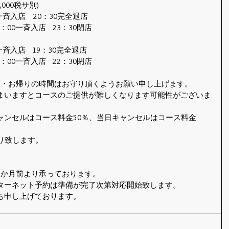
000税サ別)
	第1部	18：00一斉入店　20：30完全退店
				第2部	21：00一斉入店	23：30閉店
26・27日		第1部	17：00一斉入店	19：30完全退店
				第2部	20：00一斉入店	22：30閉店
店・お帰りの時間はお守り頂くようお願い申し上げます。
まいますとコースのご提供が難しくなります可能性がございま
ャンセルはコース料金50％、当日キャンセルはコース料金
り致します。
2か月前より承っております。
ターネット予約は準備が完了次第対応開始致します。
ち申し上げております。