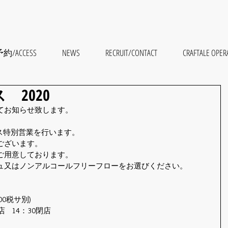
約/ACCESS
NEWS
RECRUIT/CONTACT
CRAFTALE 
2020
てお知らせ致します。
スマス特別営業を行います。
ございます。
ご用意しております。
ュ又はノンアルコールフリーフローをお選びください。
00税サ別)
24~27日		11：30一斉入店	14：30閉店